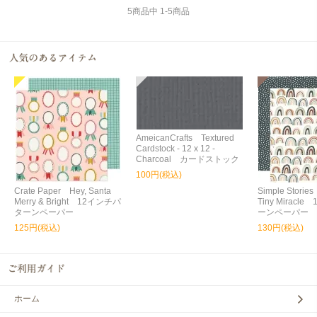
5
商品中
1
-
5
商品
AmeicanCrafts Textured
Cardstock - 12 x 12 -
Charcoal カードストック
100円(税込)
Crate Paper Hey, Santa
Simple Storie
Merry & Bright 12インチパ
Tiny Miracl
ターンペーパー
ーンペーパー
125円(税込)
130円(税込)
ホーム