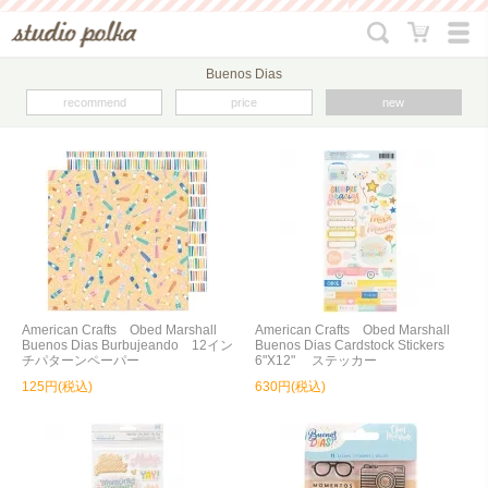
Buenos Dias
recommend
price
new
American Crafts Obed Marshall
American Crafts Obed Marshall
Buenos Dias Burbujeando 12イン
Buenos Dias Cardstock Stickers
チパターンペーパー
6"X12" ステッカー
125円(税込)
630円(税込)