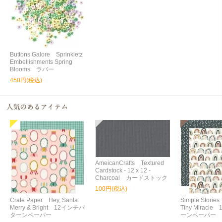
Buttons Galore Sprinkletz
Embellishments Spring
Blooms ラバー
450円(税込)
AmeicanCrafts Textured
Cardstock - 12 x 12 -
Charcoal カードストック
100円(税込)
Crate Paper Hey, Santa
Simple Storie
Merry & Bright 12インチパ
Tiny Miracl
ターンペーパー
ーンペーパー