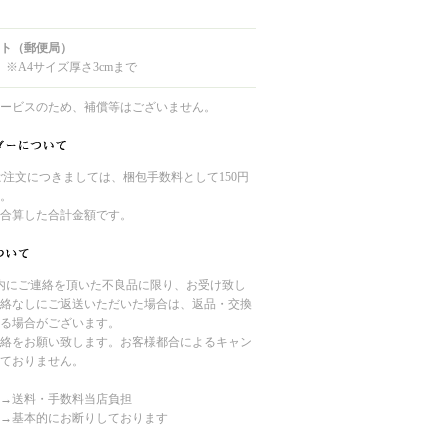
ト（郵便局）
 ※A4サイズ厚さ3cmまで
ービスのため、補償等はございません。
のご注文につきましては、梱包手数料として150円
。
合算した合計金額です。
内にご連絡を頂いた不良品に限り、お受け致し
絡なしにご返送いただいた場合は、返品・交換
る場合がございます。
絡をお願い致します。お客様都合によるキャン
ておりません。
→送料・手数料当店負担
→基本的にお断りしております