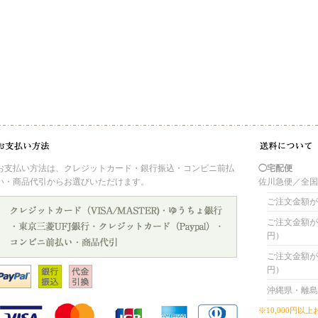
お支払い方法は、クレジットカード・銀行振込・コンビニ前払
◯宅配便
い・商品代引からお選びいただけます。
佐川急便／全
ご注文金額が 
ご注文金額が 4
円）
ご注文金額が 8
円）
沖縄県・離島
※10,000円以