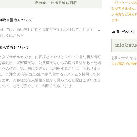
＊パッケージの
とができません
ジ不良など見ら
ます。
当店ではお買い忘れに伴う追加注文をお受けしております。→
詳しくはこちら
スタジオポルカでは、お客様とのやりとりの中で得た個人情報
お問い合わせは
を裁判所、警察機関等、公共機関等からの提出要請があった場
※お電話での受
合をのぞき、第三者に譲渡または利用することは一切ありませ
ん。ご注文送信等にはSSLで暗号化するシステムを採用してお
ります。お客様の個人情報が他から見られる心配はございませ
んので、どうぞ安心してご利用くださいませ。