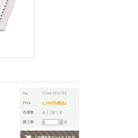
No.
15344-PF057ES
Price
2,190円(税込)
在庫数
あと2個です
購入数
個