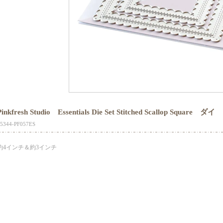
Pinkfresh Studio Essentials Die Set Stitched Scallop Square ダイ
5344-PF057ES
約4インチ＆約3インチ