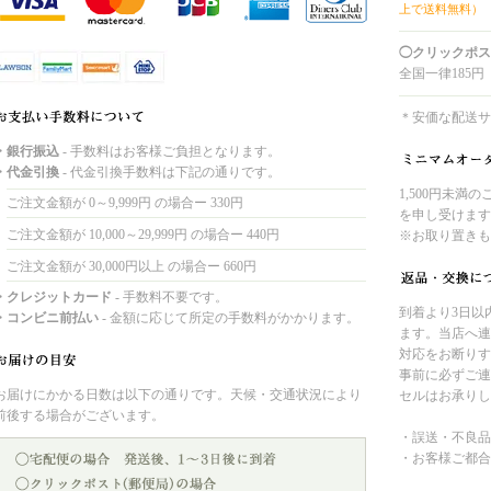
上で送料無料）
◯クリックポス
全国一律185円
＊安価な配送サ
・銀行振込
- 手数料はお客様ご負担となります。
・代金引換
- 代金引換手数料は下記の通りです。
1,500円未満
ご注文金額が 0～9,999円 の場合ー 330円
を申し受けます
ご注文金額が 10,000～29,999円 の場合ー 440円
※お取り置きも
ご注文金額が 30,000円以上 の場合ー 660円
・クレジットカード
- 手数料不要です。
到着より3日以
・コンビニ前払い
- 金額に応じて所定の手数料がかかります。
ます。当店へ連
対応をお断りす
事前に必ずご連
お届けにかかる日数は以下の通りです。天候・交通状況により
セルはお承りし
前後する場合がございます。
・誤送・不良品
・お客様ご都合