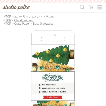
>
TOP
>
エンベリッシュメント
>
その他
>
TOP
>
Christmas item
>
TOP
>
Crate Paper
>
Busy Sidewalks