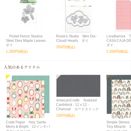
Picket Fence Studios
Rosie's Studio Mini Die -
LoraBairora T
Steel Dies Maple Leaves
Cloud/ Hearts ダイ
CASA CAJA 
ダイ
ダイ
350円(税込)
1,260円(税込)
2,200円(税込)
AmeicanCrafts Textured
Cardstock - 12 x 12 -
Charcoal カードストック
100円(税込)
Crate Paper Hey, Santa
Simple Storie
Merry & Bright 12インチパ
Tiny Miracl