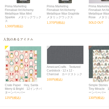
Prima Marketing
Prima Marketing
Prima Market
Finnabair Art Alchemy
Finnabair Art Alchemy
Finnabair Art 
Metallique Wax Mint
Metallique Wax Graphite
Metallique Wa
Sparkle メタリックワック
メタリックワックス
Rose メタ
ス
1,370円(税込)
SOLD OUT
1,500円(税込)
AmeicanCrafts Textured
Cardstock - 12 x 12 -
Charcoal カードストック
100円(税込)
Crate Paper Hey, Santa
Simple Storie
Merry & Bright 12インチパ
Tiny Miracl
ターンペーパー
ーンペーパー
125円(税込)
130円(税込)