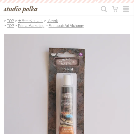
>
TOP
>
カラーペイント
>
その他
>
TOP
>
Prima Marketing
>
Finnabair Art Alchemy