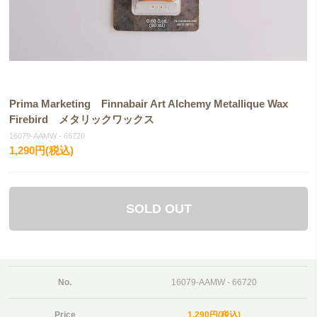
Prima Marketing Finnabair Art Alchemy Metallique Wax
Firebird メタリックワックス
16079-AAMW - 66720
1,290円(税込)
SOLD OUT
No.
16079-AAMW - 66720
Price
1,290円(税込)