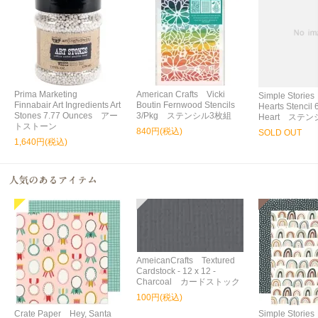
Prima Marketing
American Crafts Vicki
Simple Storie
Finnabair Art Ingredients Art
Boutin Fernwood Stencils
Hearts Stencil 
Stones 7.77 Ounces アー
3/Pkg ステンシル3枚組
Heart ステン
トストーン
840円(税込)
SOLD OUT
1,640円(税込)
AmeicanCrafts Textured
Cardstock - 12 x 12 -
Charcoal カードストック
100円(税込)
Crate Paper Hey, Santa
Simple Storie