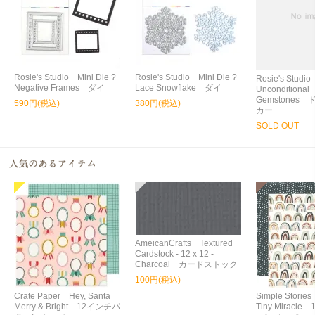
Rosie's Studio Mini Die ?
Rosie's Studio Mini Die ?
Rosie's Studi
Negative Frames ダイ
Lace Snowflake ダイ
Unconditional
Gemstones
590円(税込)
380円(税込)
カー
SOLD OUT
AmeicanCrafts Textured
Cardstock - 12 x 12 -
Charcoal カードストック
100円(税込)
Crate Paper Hey, Santa
Simple Storie
Merry & Bright 12インチパ
Tiny Miracl