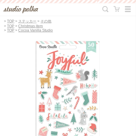
>
TOP
>
ステッカー
>
その他
>
TOP
>
Christmas item
>
TOP
>
Cocoa Vanilla Studio