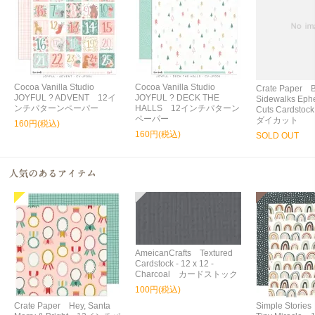
Cocoa Vanilla Studio
Cocoa Vanilla Studio
Crate Paper 
JOYFUL ? ADVENT 12イ
JOYFUL ? DECK THE
Sidewalks Eph
ンチパターンペーパー
HALLS 12インチパターン
Cuts Cardstoc
ペーパー
ダイカット
160円(税込)
160円(税込)
SOLD OUT
AmeicanCrafts Textured
Cardstock - 12 x 12 -
Charcoal カードストック
100円(税込)
Crate Paper Hey, Santa
Simple Storie