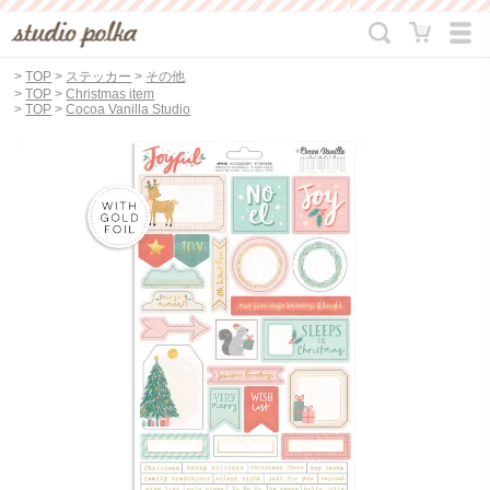
>
TOP
>
ステッカー
>
その他
>
TOP
>
Christmas item
>
TOP
>
Cocoa Vanilla Studio