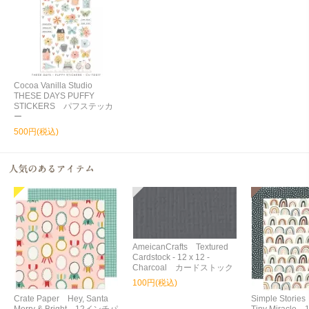
Cocoa Vanilla Studio
THESE DAYS PUFFY
STICKERS パフステッカ
ー
500円(税込)
AmeicanCrafts Textured
Cardstock - 12 x 12 -
Charcoal カードストック
100円(税込)
Crate Paper Hey, Santa
Simple Storie