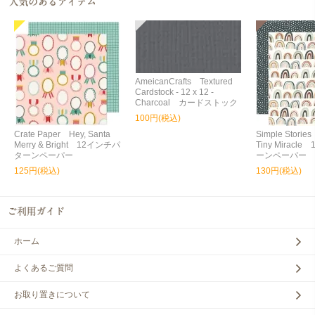
AmeicanCrafts Textured
Cardstock - 12 x 12 -
Charcoal カードストック
100円(税込)
Crate Paper Hey, Santa
Simple Storie
Merry & Bright 12インチパ
Tiny Miracl
ターンペーパー
ーンペーパー
125円(税込)
130円(税込)
ホーム
よくあるご質問
お取り置きについて