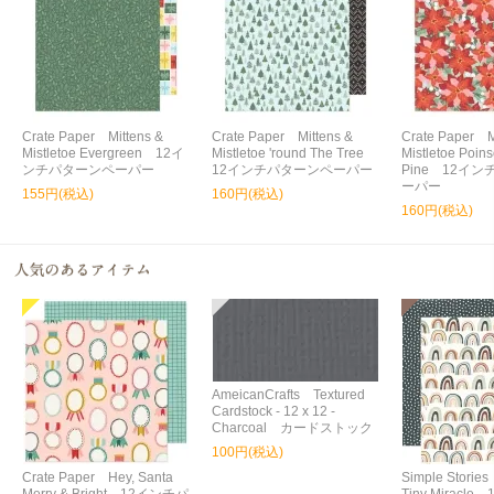
Crate Paper Mittens &
Crate Paper Mittens &
Crate Paper M
Mistletoe Evergreen 12イ
Mistletoe 'round The Tree
Mistletoe Poins
ンチパターンペーパー
12インチパターンペーパー
Pine 12イ
ーパー
155円(税込)
160円(税込)
160円(税込)
AmeicanCrafts Textured
Cardstock - 12 x 12 -
Charcoal カードストック
100円(税込)
Crate Paper Hey, Santa
Simple Storie