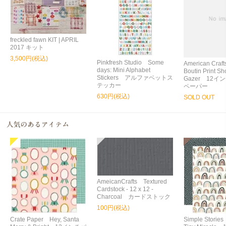
freckled fawn KIT | APRIL
2017 キット
3,500円(税込)
Pinkfresh Studio Some
American Craft
days: Mini Alphabet
Boutin Print Sh
Stickers アルファベットス
Gazer 12
テッカー
ペーパー
630円(税込)
SOLD OUT
AmeicanCrafts Textured
Cardstock - 12 x 12 -
Charcoal カードストック
100円(税込)
Crate Paper Hey, Santa
Simple Storie