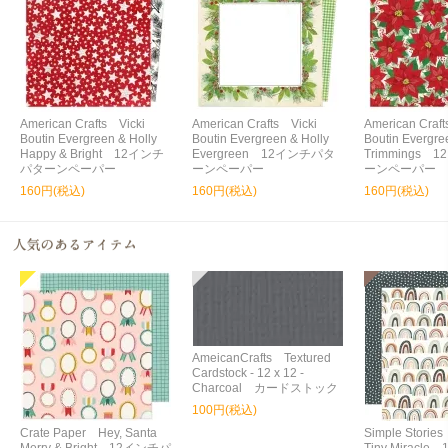
American Crafts Vicki
American Crafts Vicki
American Craft
Boutin Evergreen & Holly
Boutin Evergreen & Holly
Boutin Evergre
Happy & Bright 12インチ
Evergreen 12インチパタ
Trimmings
パターンペーパー
ーンペーパー
ーンペーパー
160円(税込)
160円(税込)
160円(税込)
AmeicanCrafts Textured
Cardstock - 12 x 12 -
Charcoal カードストック
100円(税込)
Crate Paper Hey, Santa
Simple Storie