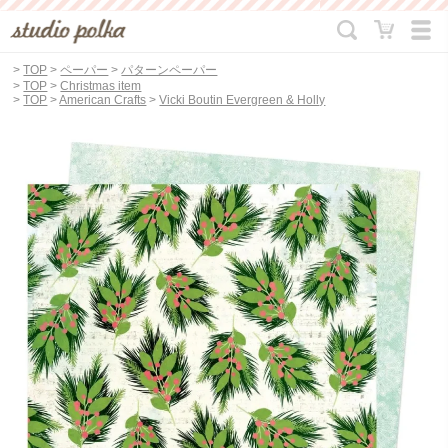
>
TOP
>
ペーパー
>
パターンペーパー
>
TOP
>
Christmas item
>
TOP
>
American Crafts
>
Vicki Boutin Evergreen & Holly