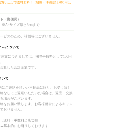
上お買い上げで送料無料！（離島・沖縄県12,000円以
ト（郵便局）
 ※A4サイズ厚さ3cmまで
ービスのため、補償等はございません。
のご注文につきましては、梱包手数料として150円
。
合算した合計金額です。
内にご連絡を頂いた不良品に限り、お受け致し
絡なしにご返送いただいた場合は、返品・交換
る場合がございます。
絡をお願い致します。お客様都合によるキャン
ておりません。
→送料・手数料当店負担
→基本的にお断りしております