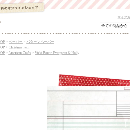
マイア
TOP
>
ペーパー
>
パターンペーパー
TOP
>
Christmas item
TOP
>
American Crafts
>
Vicki Boutin Evergreen & Holly