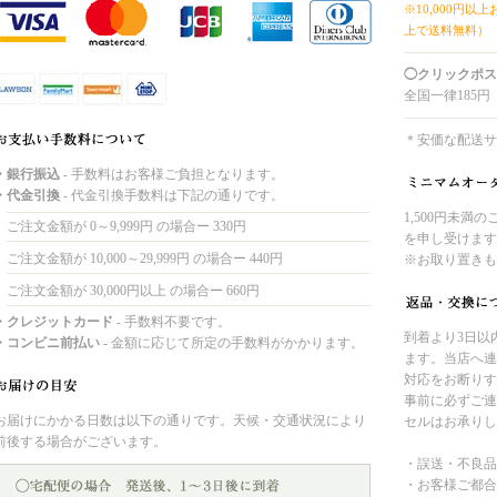
※10,000円以
上で送料無料）
◯クリックポス
全国一律185円
＊安価な配送サ
・銀行振込
- 手数料はお客様ご負担となります。
・代金引換
- 代金引換手数料は下記の通りです。
1,500円未満
ご注文金額が 0～9,999円 の場合ー 330円
を申し受けます
ご注文金額が 10,000～29,999円 の場合ー 440円
※お取り置きも
ご注文金額が 30,000円以上 の場合ー 660円
・クレジットカード
- 手数料不要です。
到着より3日以
・コンビニ前払い
- 金額に応じて所定の手数料がかかります。
ます。当店へ連
対応をお断りす
事前に必ずご連
お届けにかかる日数は以下の通りです。天候・交通状況により
セルはお承りし
前後する場合がございます。
・誤送・不良品
・お客様ご都合