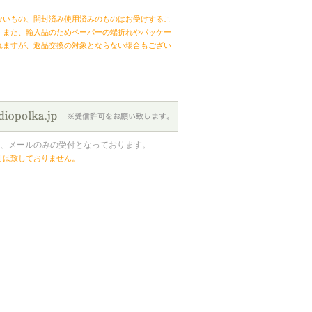
ないもの、開封済み使用済みのものはお受けするこ
。また、輸入品のためペーパーの端折れやパッケー
れますが、返品交換の対象とならない場合もござい
、メールのみの受付となっております。
付は致しておりません。