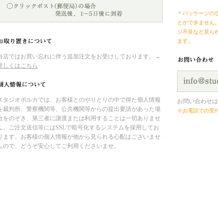
＊パッケージの
とができません
ジ不良など見ら
ます。
当店ではお買い忘れに伴う追加注文をお受けしております。→
詳しくはこちら
スタジオポルカでは、お客様とのやりとりの中で得た個人情報
お問い合わせは
を裁判所、警察機関等、公共機関等からの提出要請があった場
※お電話での受
合をのぞき、第三者に譲渡または利用することは一切ありませ
ん。ご注文送信等にはSSLで暗号化するシステムを採用してお
ります。お客様の個人情報が他から見られる心配はございませ
んので、どうぞ安心してご利用くださいませ。