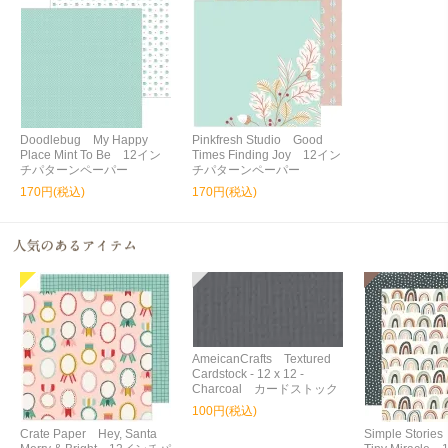
Doodlebug My Happy
Pinkfresh Studio Good
Place Mint To Be 12イン
Times Finding Joy 12イン
チパターンペーパー
チパターンペーパー
170円(税込)
170円(税込)
AmeicanCrafts Textured
Cardstock - 12 x 12 -
Charcoal カードストック
100円(税込)
Crate Paper Hey, Santa
Simple Storie