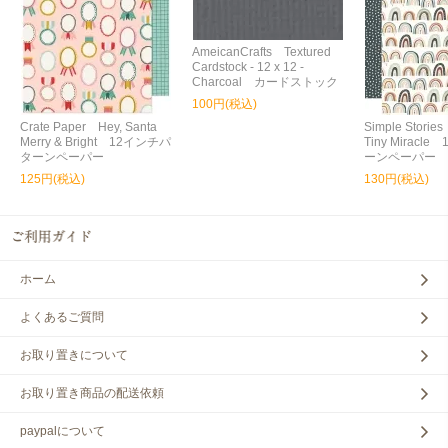
AmeicanCrafts Textured
Cardstock - 12 x 12 -
Charcoal カードストック
100円(税込)
Crate Paper Hey, Santa
Simple Storie
Merry & Bright 12インチパ
Tiny Miracl
ターンペーパー
ーンペーパー
125円(税込)
130円(税込)
ホーム
よくあるご質問
お取り置きについて
お取り置き商品の配送依頼
paypalについて