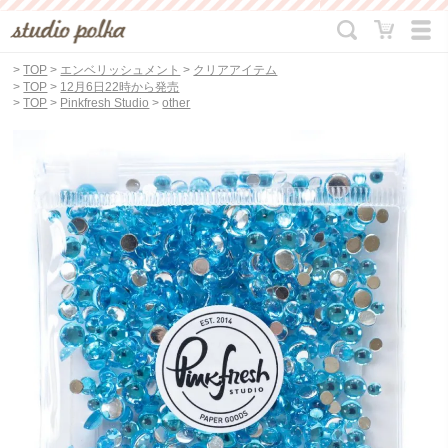
>
TOP
>
エンベリッシュメント
>
クリアアイテム
>
TOP
>
12月6日22時から発売
>
TOP
>
Pinkfresh Studio
>
other