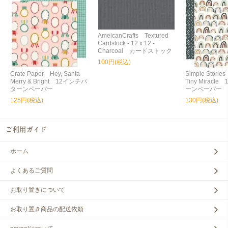
AmeicanCrafts Textured
Cardstock - 12 x 12 -
Charcoal カードストック
100円(税込)
Crate Paper Hey, Santa
Simple Storie
Merry & Bright 12インチパ
Tiny Miracl
ターンペーパー
ーンペーパー
125円(税込)
130円(税込)
ホーム
よくあるご質問
お取り置きについて
お取り置き商品の配送依頼