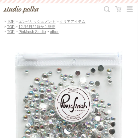
>
TOP
>
エンベリッシュメント
>
クリアアイテム
>
TOP
>
12月6日22時から発売
>
TOP
>
Pinkfresh Studio
>
other