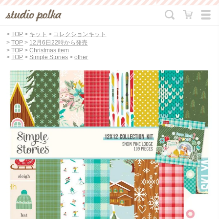
>
TOP
>
キット
>
コレクションキット
>
TOP
>
12月6日22時から発売
>
TOP
>
Christmas item
>
TOP
>
Simple Stories
>
other