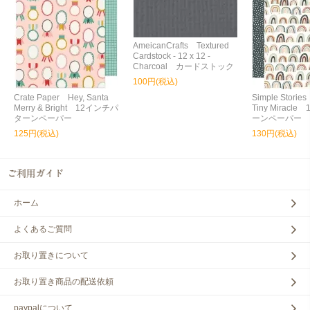
AmeicanCrafts Textured
Cardstock - 12 x 12 -
Charcoal カードストック
100円(税込)
Crate Paper Hey, Santa
Simple Storie
Merry & Bright 12インチパ
Tiny Miracl
ターンペーパー
ーンペーパー
125円(税込)
130円(税込)
ホーム
よくあるご質問
お取り置きについて
お取り置き商品の配送依頼
paypalについて