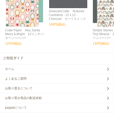
AmeicanCrafts Textured
Cardstock - 12 x 12 -
Charcoal カードストック
100円(税込)
Crate Paper Hey, Santa
Simple Storie
Merry & Bright 12インチパ
Tiny Miracl
ターンペーパー
ーンペーパー
125円(税込)
130円(税込)
ホーム
よくあるご質問
お取り置きについて
お取り置き商品の配送依頼
paypalについて