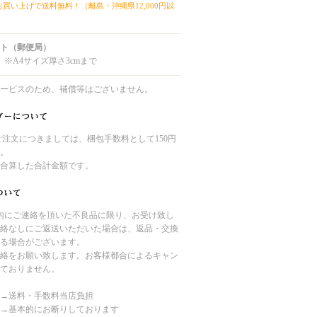
上お買い上げで送料無料！（離島・沖縄県12,000円以
ト（郵便局）
 ※A4サイズ厚さ3cmまで
ービスのため、補償等はございません。
のご注文につきましては、梱包手数料として150円
。
合算した合計金額です。
内にご連絡を頂いた不良品に限り、お受け致し
絡なしにご返送いただいた場合は、返品・交換
る場合がございます。
絡をお願い致します。お客様都合によるキャン
ておりません。
→送料・手数料当店負担
→基本的にお断りしております