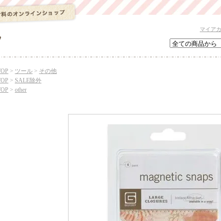
マイア
TOP
>
ツール
>
その他
TOP
>
SALE除外
TOP
>
other