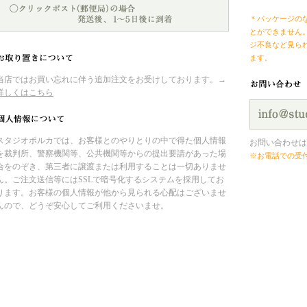
＊パッケージの
とができません
ジ不良など見ら
ます。
当店ではお買い忘れに伴う追加注文をお受けしております。→
詳しくはこちら
スタジオポルカでは、お客様とのやりとりの中で得た個人情報
お問い合わせは
を裁判所、警察機関等、公共機関等からの提出要請があった場
※お電話での受
合をのぞき、第三者に譲渡または利用することは一切ありませ
ん。ご注文送信等にはSSLで暗号化するシステムを採用してお
ります。お客様の個人情報が他から見られる心配はございませ
んので、どうぞ安心してご利用くださいませ。