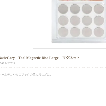
BasicGrey Tool Magnetic Disc Large マグネット
1567-MET522
ホームデコやミニブックの留め具などに。