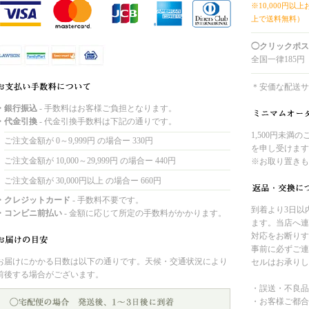
※10,000円以
上で送料無料）
◯クリックポス
全国一律185円
＊安価な配送サ
・銀行振込
- 手数料はお客様ご負担となります。
・代金引換
- 代金引換手数料は下記の通りです。
1,500円未満
ご注文金額が 0～9,999円 の場合ー 330円
を申し受けます
ご注文金額が 10,000～29,999円 の場合ー 440円
※お取り置きも
ご注文金額が 30,000円以上 の場合ー 660円
・クレジットカード
- 手数料不要です。
到着より3日以
・コンビニ前払い
- 金額に応じて所定の手数料がかかります。
ます。当店へ連
対応をお断りす
事前に必ずご連
お届けにかかる日数は以下の通りです。天候・交通状況により
セルはお承りし
前後する場合がございます。
・誤送・不良品
・お客様ご都合