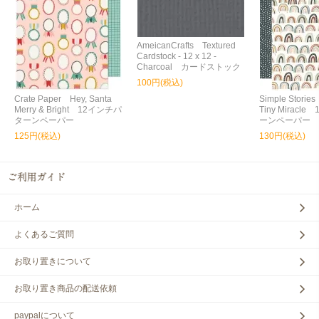
AmeicanCrafts Textured
Cardstock - 12 x 12 -
Charcoal カードストック
100円(税込)
Crate Paper Hey, Santa
Simple Storie
Merry & Bright 12インチパ
Tiny Miracl
ターンペーパー
ーンペーパー
125円(税込)
130円(税込)
ホーム
よくあるご質問
お取り置きについて
お取り置き商品の配送依頼
paypalについて