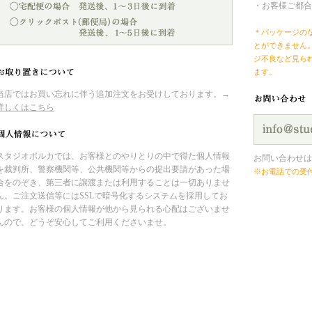
・お客様ご都合
＊パッケージの
とができません
ジ不良など見ら
ます。
当店ではお買い忘れに伴う追加注文をお受けしております。→
詳しくはこちら
スタジオポルカでは、お客様とのやりとりの中で得た個人情報
お問い合わせは
を裁判所、警察機関等、公共機関等からの提出要請があった場
※お電話での受
合をのぞき、第三者に譲渡または利用することは一切ありませ
ん。ご注文送信等にはSSLで暗号化するシステムを採用してお
ります。お客様の個人情報が他から見られる心配はございませ
んので、どうぞ安心してご利用くださいませ。