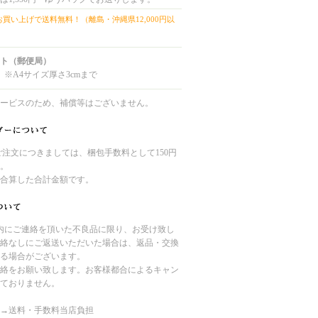
上お買い上げで送料無料！（離島・沖縄県12,000円以
ト（郵便局）
 ※A4サイズ厚さ3cmまで
ービスのため、補償等はございません。
のご注文につきましては、梱包手数料として150円
。
合算した合計金額です。
内にご連絡を頂いた不良品に限り、お受け致し
絡なしにご返送いただいた場合は、返品・交換
る場合がございます。
絡をお願い致します。お客様都合によるキャン
ておりません。
→送料・手数料当店負担