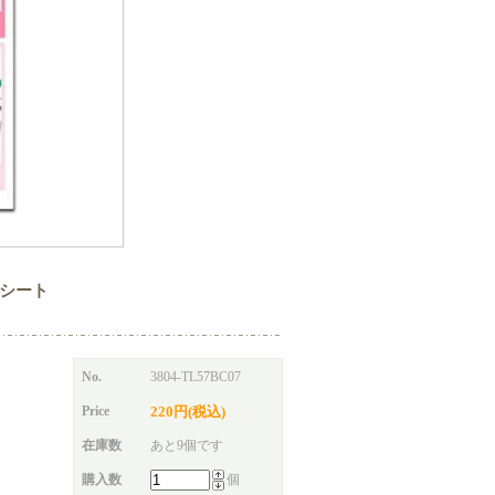
カットシート
No.
3804-TL57BC07
Price
220円(税込)
在庫数
あと9個です
購入数
個