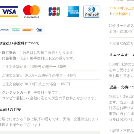
※10,000円以
上で送料無料）
◯クリックポス
全国一律185円
＊安価な配送サ
・銀行振込
- 手数料はお客様ご負担となります。
・代金引換
- 代金引換手数料は下記の通りです。
1,500円未満
ご注文金額が 0～9,999円 の場合ー 330円
を申し受けます
ご注文金額が 10,000～29,999円 の場合ー 440円
※お取り置きも
ご注文金額が 30,000円以上 の場合ー 660円
・クレジットカード
- 手数料不要です。
到着より3日以
・コンビニ前払い
- 金額に応じて所定の手数料がかかります。
ます。当店へ連
対応をお断りす
事前に必ずご連
お届けにかかる日数は以下の通りです。天候・交通状況により
セルはお承りし
前後する場合がございます。
・誤送・不良品