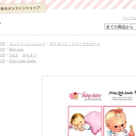
マイア
TOP
>
エンベリッシュメント
>
ダイカット・ジャーナルカード
TOP
>
Baby item
TOP
>
SALE
>
50％オフ
TOP
>
Pretty Little Studio