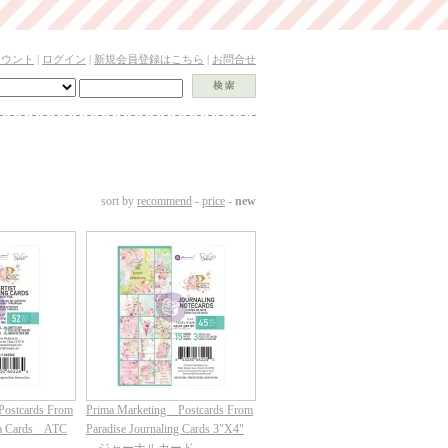
カウント
|
ログイン
|
新規会員登録はこちら
|
お問合せ
sort by
recommend
-
price
-
new
Postcards From
Prima Marketing Postcards From
ha Cards ATC
Paradise Journaling Cards 3"X4"