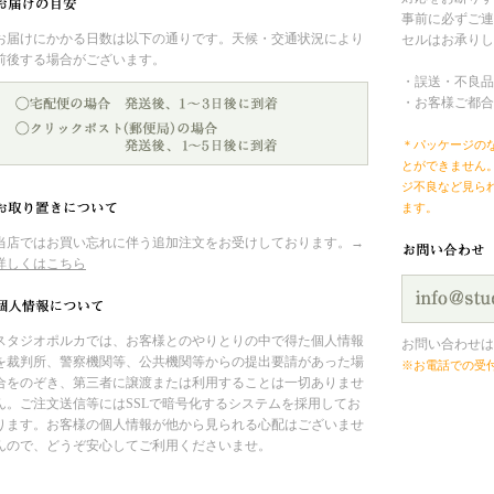
事前に必ずご連
お届けにかかる日数は以下の通りです。天候・交通状況により
セルはお承りし
前後する場合がございます。
・誤送・不良品
・お客様ご都合
＊パッケージの
とができません
ジ不良など見ら
ます。
当店ではお買い忘れに伴う追加注文をお受けしております。→
詳しくはこちら
スタジオポルカでは、お客様とのやりとりの中で得た個人情報
お問い合わせは
を裁判所、警察機関等、公共機関等からの提出要請があった場
※お電話での受
合をのぞき、第三者に譲渡または利用することは一切ありませ
ん。ご注文送信等にはSSLで暗号化するシステムを採用してお
ります。お客様の個人情報が他から見られる心配はございませ
んので、どうぞ安心してご利用くださいませ。