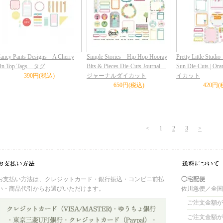
ancy Pants Designs A Cherry
Simple Stories Hip Hop Hooray
Pretty Little Stud
On Top Tags タグ
Bits & Pieces Die-Cuts Journal
Sun Die-Cuts | O
390円(税込)
ジャーナルダイカット
イカット
650円(税込)
420円(
<
1
2
3
>
お支払い方法は、クレジットカード・銀行振込・コンビニ前払
◯宅配便
い・商品代引からお選びいただけます。
佐川急便／全
ご注文金額が 
ご注文金額が 4