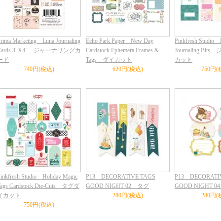
rima Marketing Luna Journaling
Echo Park Paper New Day
Pinkfresh Studio 
Cards 3"X4" ジャーナリングカ
Cardstock Ephemera Frames &
Journaling B
ード
Tags ダイカット
カット
740円(税込)
620円(税込)
750円(
inkfresh Studio Holiday Magic
P13 DECORATIVE TAGS
P13 DECORATI
Tags Cardstock Die-Cuts タグダ
GOOD NIGHT 02 タグ
GOOD NIGHT 
イカット
280円(税込)
280円(
750円(税込)