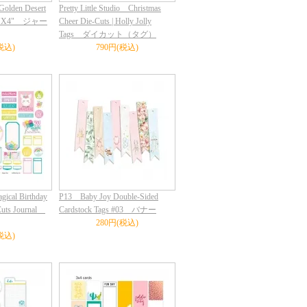
Golden Desert
Pretty Little Studio Christmas
ds 3"X4" ジャー
Cheer Die-Cuts | Holly Jolly
Tags ダイカット（タグ）
税込)
790円(税込)
gical Birthday
P13 Baby Joy Double-Sided
-Cuts Journal
Cardstock Tags #03 バナー
280円(税込)
税込)