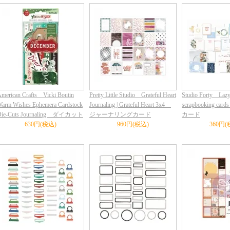
merican Crafts Vicki Boutin
Pretty Little Studio Grateful Heart
Studio Forty Lazy
arm Wishes Ephemera Cardstock
Journaling | Grateful Heart 3x4
scrapbooking 
Die-Cuts Journaling ダイカット
ジャーナリングカード
カード
630円(税込)
960円(税込)
360円(