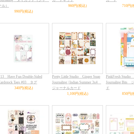
Journaling ダイカット（ジャー
カードキット
カード
ナル）
960円(税込)
710円(
990円(税込)
13 Have Fun Double-Sided
Pretty Little Studio Ginger Snap
PinkFresh Studio
Cardstock Tags #03 タグ
Journaling | Indian Summer 3x4
Journaling B
340円(税込)
ジャーナルカード
ド
1,100円(税込)
850円(