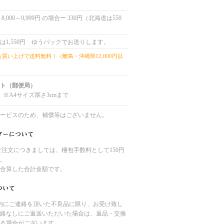
,000～9,999円 の場合ー 330円（北海道は550
は1,550円 ゆうパックでお送りします。
上お買い上げで送料無料！（離島・沖縄県12,000円以
ト（郵便局）
 ※A4サイズ厚さ3cmまで
ービスのため、補償等はございません。
のご注文につきましては、梱包手数料として150円
。
合算した合計金額です。
内にご連絡を頂いた不良品に限り、お受け致し
絡なしにご返送いただいた場合は、返品・交換
る場合がございます。