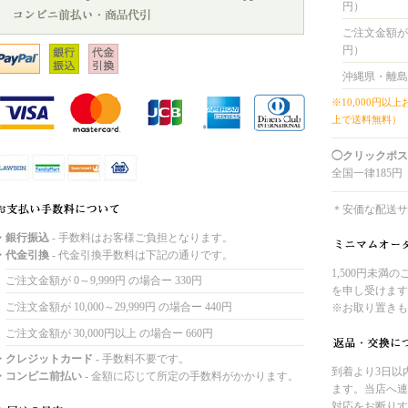
円）
ご注文金額が 8
円）
沖縄県・離島
※10,000円以
上で送料無料）
◯クリックポス
全国一律185円
＊安価な配送サ
・銀行振込
- 手数料はお客様ご負担となります。
・代金引換
- 代金引換手数料は下記の通りです。
1,500円未満
ご注文金額が 0～9,999円 の場合ー 330円
を申し受けます
ご注文金額が 10,000～29,999円 の場合ー 440円
※お取り置きも
ご注文金額が 30,000円以上 の場合ー 660円
・クレジットカード
- 手数料不要です。
到着より3日以
・コンビニ前払い
- 金額に応じて所定の手数料がかかります。
ます。当店へ連
対応をお断りす