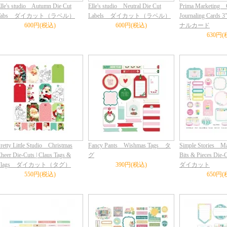
lle's studio Autumn Die Cut
Elle's studio Neutral Die Cut
Prima Marketing 
Tabs ダイカット（ラベル）
Labels ダイカット（ラベル）
Journaling Car
600円(税込)
600円(税込)
ナルカード
630円(
retty Little Studio Christmas
Fancy Pants Wishmas Tags タ
Simple Stories Ma
heer Die-Cuts | Claus Tags &
グ
Bits & Pieces Die
Flags ダイカット（タグ）
390円(税込)
ダイカット
550円(税込)
650円(