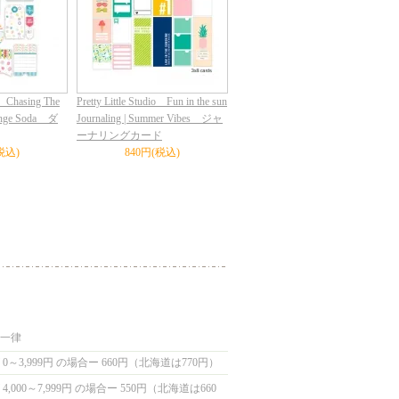
io Chasing The
Pretty Little Studio Fun in the sun
range Soda ダ
Journaling | Summer Vibes ジャ
ーナリングカード
税込)
840円(税込)
国一律
0～3,999円 の場合ー 660円（北海道は770円）
,000～7,999円 の場合ー 550円（北海道は660