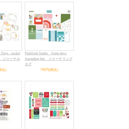
 Days - pocket
Pinkfresh Studio Some days:
cards ジャーナル
Journaling bits ジャーナリング
タグ
税込)
700円(税込)