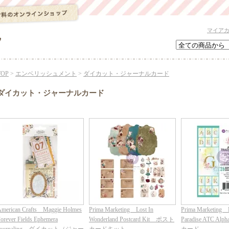
マイア
TOP
>
エンベリッシュメント
>
ダイカット・ジャーナルカード
ダイカット・ジャーナルカード
merican Crafts Maggie Holmes
Prima Marketing Lost In
Prima Marketing 
orever Fields Ephemera
Wonderland Postcard Kit ポスト
Paradise ATC Alp