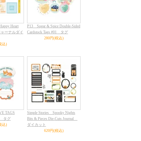
Happy Heart
P13 Sugar & Spice Double-Sided
its ジャーナルダイ
Cardstock Tags #01 タグ
280円(税込)
税込)
VE TAGS
Simple Stories Spooky Nights
04 タグ
Bits & Pieces Die-Cuts Journal
税込)
ダイカット
620円(税込)