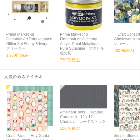
Prima Marketing
Prima Marketing
Craft Consort
Finnabair Art Extravagance
Finnabair Art Alchemy
Wildflower 
Glitter Set Ebony & Ivory
Acrylic Paint Metallique
ンコール
グリッター
Pure Sunshine アクリル
420円(税込)
絵の具
1,250円(税込)
770円(税込)
AmeicanCrafts Textured
Cardstock - 12 x 12 -
Charcoal カードストック
100円(税込)
Crate Paper Hey, Santa
Simple Storie