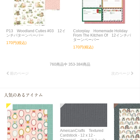
P13 Woodland Cuties #03 12イ
Colorplay Homemade Holiday
ンチパターンペーパー
From The Kitchen Of 12インチパ
ターンペーパー
170円(税込)
170円(税込)
760
商品中
353
-
384
商品
前のページ
次のページ
AmeicanCrafts Textured
Cardstock - 12 x 12 -
Charcoal カードストック