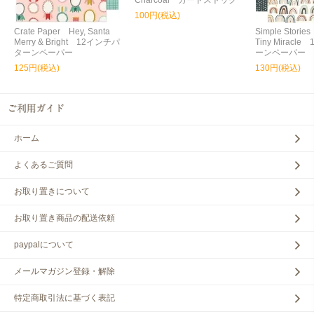
100円(税込)
Crate Paper Hey, Santa
Simple Storie
Merry & Bright 12インチパ
Tiny Miracl
ターンペーパー
ーンペーパー
125円(税込)
130円(税込)
ホーム
よくあるご質問
お取り置きについて
お取り置き商品の配送依頼
paypalについて
メールマガジン登録・解除
特定商取引法に基づく表記