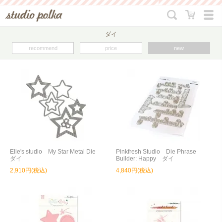
ダイ
recommend
price
new
Elle's studio My Star Metal Die
Pinkfresh Studio Die Phrase
ダイ
Builder: Happy ダイ
2,910円(税込)
4,840円(税込)