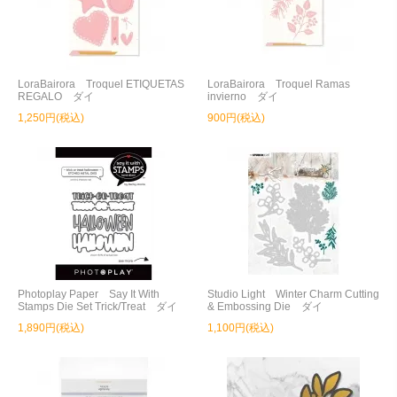
LoraBairora Troquel ETIQUETAS
LoraBairora Troquel Ramas
REGALO ダイ
invierno ダイ
1,250円(税込)
900円(税込)
Photoplay Paper Say It With
Studio Light Winter Charm Cutting
Stamps Die Set Trick/Treat ダイ
& Embossing Die ダイ
1,890円(税込)
1,100円(税込)