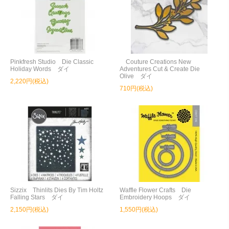
Pinkfresh Studio Die Classic
Couture Creations New
Holiday Words ダイ
Adventures Cut & Create Die
Olive ダイ
2,220円(税込)
710円(税込)
Sizzix Thinlits Dies By Tim Holtz
Waffle Flower Crafts Die
Falling Stars ダイ
Embroidery Hoops ダイ
2,150円(税込)
1,550円(税込)