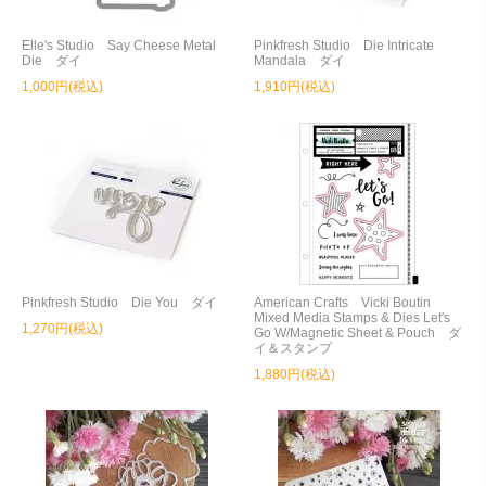
Elle's Studio Say Cheese Metal
Pinkfresh Studio Die Intricate
Die ダイ
Mandala ダイ
1,000円(税込)
1,910円(税込)
Pinkfresh Studio Die You ダイ
American Crafts Vicki Boutin
Mixed Media Stamps & Dies Let's
1,270円(税込)
Go W/Magnetic Sheet & Pouch ダ
イ＆スタンプ
1,880円(税込)