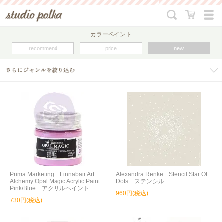
カラーペイント
recommend
price
new
Prima Marketing Finnabair Art
Alexandra Renke Stencil Star Of
Alchemy Opal Magic Acrylic Paint
Dots ステンシル
Pink/Blue アクリルペイント
960円(税込)
730円(税込)