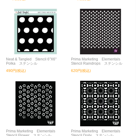
Neat & Tangled Stencil 6"X6"
Prima Marketing Elementals
Polka ステンシル
Stencil Raindrops ステンシル
490円(税込)
620円(税込)
Prima Marketing Elementals
Prima Marketing Elementals
Stencil Flower ステンシル
Stencil Doily ステンシル