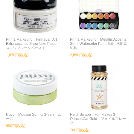
Prima Marketing Finnabair Art
Prima Marketing Metallic Accents
Extravagance Snowflake Paste
Semi-Watercolor Paint Set 水彩絵
スノウフレークペースト
の具
1,870円(税込)
2,890円(税込)
Nuvo Mousse Spring Green ム
Heidi Swapp Foil Flakes 3
ース
Ounces/Jar Gold フォイルフレー
ク
990円(税込)
700円(税込)