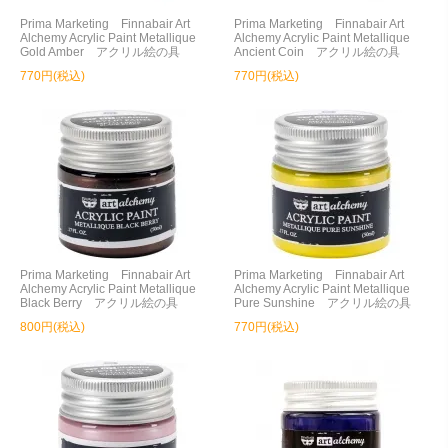
Prima Marketing Finnabair Art
Prima Marketing Finnabair Art
Alchemy Acrylic Paint Metallique
Alchemy Acrylic Paint Metallique
Gold Amber アクリル絵の具
Ancient Coin アクリル絵の具
770円(税込)
770円(税込)
Prima Marketing Finnabair Art
Prima Marketing Finnabair Art
Alchemy Acrylic Paint Metallique
Alchemy Acrylic Paint Metallique
Black Berry アクリル絵の具
Pure Sunshine アクリル絵の具
800円(税込)
770円(税込)