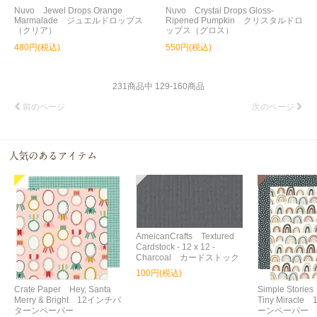
Nuvo Jewel Drops Orange
Nuvo Crystal Drops Gloss-
Marmalade ジュエルドロップス
Ripened Pumpkin クリスタルドロ
（クリア）
ップス（グロス）
480円(税込)
550円(税込)
231
商品中
129
-
160
商品
前のページ
次のページ
AmeicanCrafts Textured
Cardstock - 12 x 12 -
Charcoal カードストック
100円(税込)
Crate Paper Hey, Santa
Simple Storie
Merry & Bright 12インチパ
Tiny Miracl
ターンペーパー
ーンペーパー