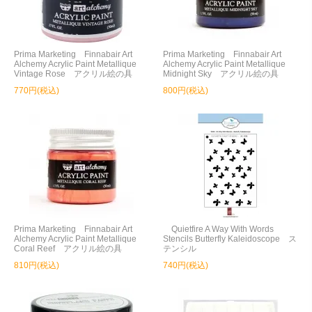
Prima Marketing Finnabair Art
Prima Marketing Finnabair Art
Alchemy Acrylic Paint Metallique
Alchemy Acrylic Paint Metallique
Vintage Rose アクリル絵の具
Midnight Sky アクリル絵の具
770円(税込)
800円(税込)
Prima Marketing Finnabair Art
Quietfire A Way With Words
Alchemy Acrylic Paint Metallique
Stencils Butterfly Kaleidoscope ス
Coral Reef アクリル絵の具
テンシル
810円(税込)
740円(税込)