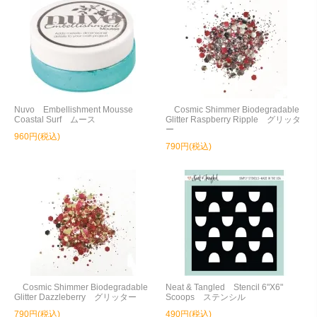
Nuvo Embellishment Mousse
Cosmic Shimmer Biodegradable
Coastal Surf ムース
Glitter Raspberry Ripple グリッタ
ー
960円(税込)
790円(税込)
Cosmic Shimmer Biodegradable
Neat & Tangled Stencil 6"X6"
Glitter Dazzleberry グリッター
Scoops ステンシル
790円(税込)
490円(税込)