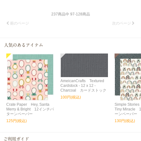
237
商品中
97
-
128
商品
前のページ
次のページ
AmeicanCrafts Textured
Cardstock - 12 x 12 -
Charcoal カードストック
100円(税込)
Crate Paper Hey, Santa
Simple Storie
Merry & Bright 12インチパ
Tiny Miracl
ターンペーパー
ーンペーパー
125円(税込)
130円(税込)