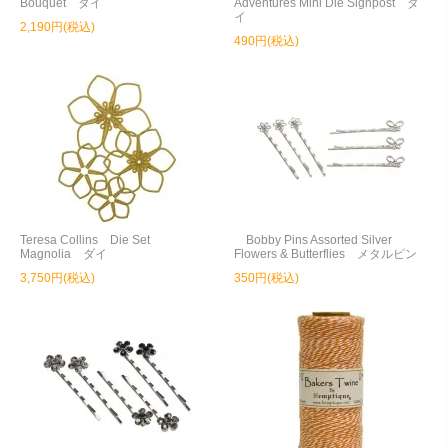
Bouquet ダイ
Adventures Mini Die Signpost ダ
イ
2,190円(税込)
490円(税込)
Teresa Collins Die Set
Bobby Pins Assorted Silver
Magnolia ダイ
Flowers & Butterflies メタルピン
3,750円(税込)
350円(税込)