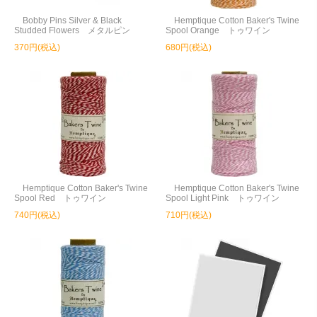
Bobby Pins Silver & Black
Hemptique Cotton Baker's Twine
Studded Flowers メタルピン
Spool Orange トゥワイン
370円(税込)
680円(税込)
Hemptique Cotton Baker's Twine
Hemptique Cotton Baker's Twine
Spool Red トゥワイン
Spool Light Pink トゥワイン
740円(税込)
710円(税込)