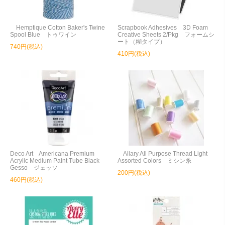
Hemptique Cotton Baker's Twine
Scrapbook Adhesives 3D Foam
Spool Blue トゥワイン
Creative Sheets 2/Pkg フォームシ
ート（糊タイプ）
740円(税込)
410円(税込)
Deco Art Americana Premium
Allary All Purpose Thread Light
Acrylic Medium Paint Tube Black
Assorted Colors ミシン糸
Gesso ジェッソ
200円(税込)
460円(税込)