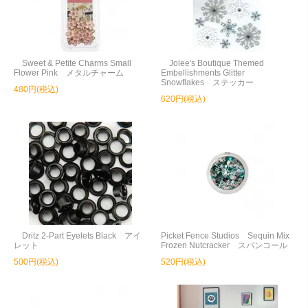
Sweet & Petite Charms Small
Jolee's Boutique Themed
Flower Pink メタルチャーム
Embellishments Glitter
Snowflakes ステッカー
480円(税込)
620円(税込)
Dritz 2-Part Eyelets Black アイ
Picket Fence Studios Sequin Mix
レット
Frozen Nutcracker スパンコール
500円(税込)
520円(税込)