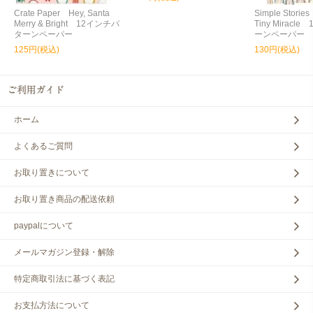
Crate Paper Hey, Santa
Simple Storie
Merry & Bright 12インチパ
Tiny Miracl
ターンペーパー
ーンペーパー
125円(税込)
130円(税込)
ホーム
よくあるご質問
お取り置きについて
お取り置き商品の配送依頼
paypalについて
メールマガジン登録・解除
特定商取引法に基づく表記
お支払方法について