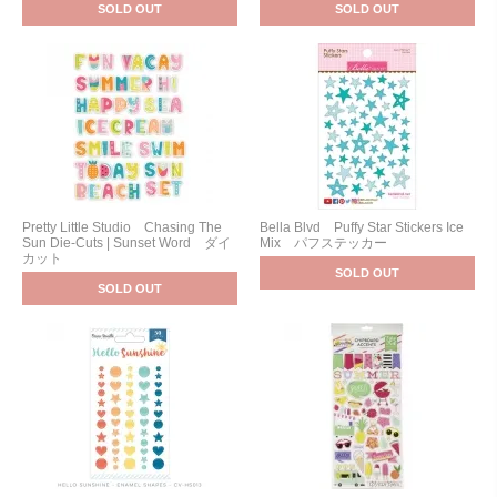
SOLD OUT
SOLD OUT
Pretty Little Studio Chasing The
Bella Blvd Puffy Star Stickers Ice
Sun Die-Cuts | Sunset Word ダイ
Mix パフステッカー
カット
SOLD OUT
SOLD OUT