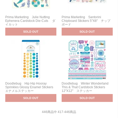
Prima Marketing Julie Nutting
Prima Marketing Santorini
Ephenera Cardstock Die-Cuts ダ
Chipboard Stickers 5"X8" チップ
イカット
ボード
SOLD OUT
SOLD OUT
Doodlebug Hip Hip Hooray
Doodlebug Winter Wonderland
Sprinkles Glossy Enamel Stickers
This & That Cardstock Stickers
エナメルステッカー
12"X12" ステッカー
SOLD OUT
SOLD OUT
446
商品中
417
-
446
商品