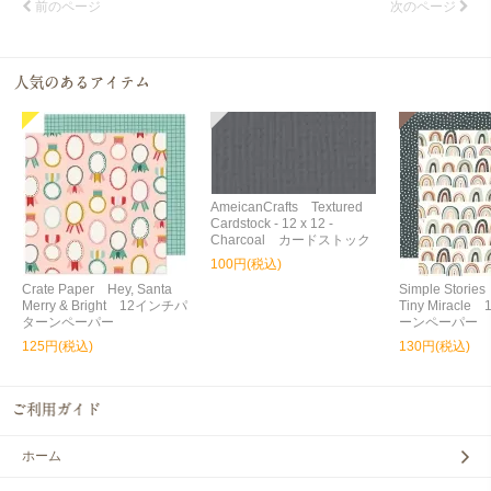
前のページ
次のページ
AmeicanCrafts Textured
Cardstock - 12 x 12 -
Charcoal カードストック
100円(税込)
Crate Paper Hey, Santa
Simple Storie
Merry & Bright 12インチパ
Tiny Miracl
ターンペーパー
ーンペーパー
125円(税込)
130円(税込)
ホーム