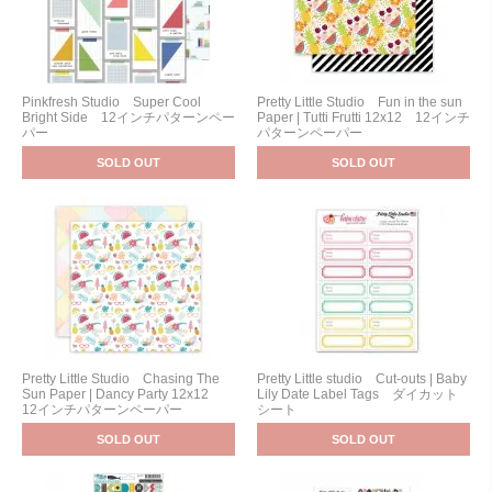
Pinkfresh Studio Super Cool
Pretty Little Studio Fun in the sun
Bright Side 12インチパターンペー
Paper | Tutti Frutti 12x12 12インチ
パー
パターンペーパー
SOLD OUT
SOLD OUT
Pretty Little Studio Chasing The
Pretty Little studio Cut-outs | Baby
Sun Paper | Dancy Party 12x12
Lily Date Label Tags ダイカット
12インチパターンペーパー
シート
SOLD OUT
SOLD OUT