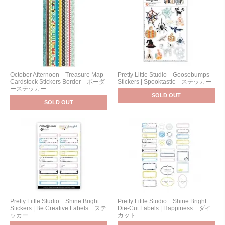
October Afternoon Treasure Map
Pretty Little Studio Goosebumps
Cardstock Stickers Border ボーダ
Stickers | Spooktastic ステッカー
ーステッカー
SOLD OUT
SOLD OUT
Pretty Little Studio Shine Bright
Pretty Little Studio Shine Bright
Stickers | Be Creative Labels ステ
Die-Cut Labels | Happiness ダイ
ッカー
カット