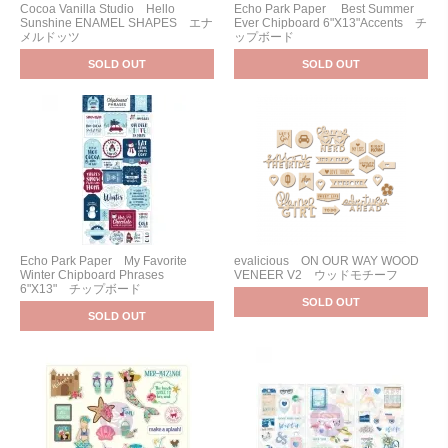
Cocoa Vanilla Studio Hello
Echo Park Paper Best Summer
Sunshine ENAMEL SHAPES エナ
Ever Chipboard 6"X13"Accents チ
メルドッツ
ップボード
SOLD OUT
SOLD OUT
Echo Park Paper My Favorite
evalicious ON OUR WAY WOOD
Winter Chipboard Phrases
VENEER V2 ウッドモチーフ
6"X13" チップボード
SOLD OUT
SOLD OUT