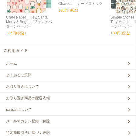
Charcoal カードストック
100円(税込)
Crate Paper Hey, Santa
Simple Storie
Merry & Bright 12インチパ
Tiny Miracl
ターンペーパー
ーンペーパー
125円(税込)
130円(税込)
ホーム
よくあるご質問
お取り置きについて
お取り置き商品の配送依頼
paypalについて
メールマガジン登録・解除
特定商取引法に基づく表記