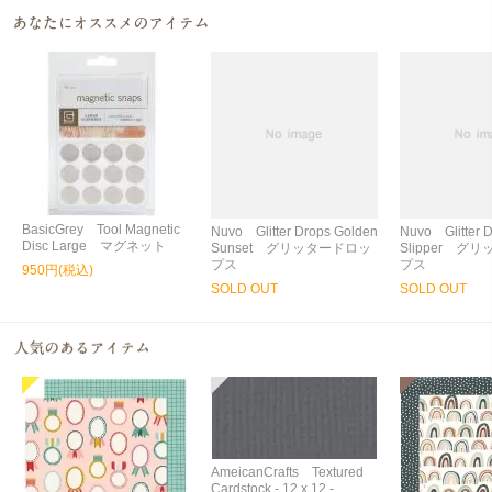
BasicGrey Tool Magnetic
Nuvo Glitter Drops Golden
Nuvo Glitter 
Disc Large マグネット
Sunset グリッタードロッ
Slipper グ
プス
プス
950円(税込)
SOLD OUT
SOLD OUT
AmeicanCrafts Textured
Cardstock - 12 x 12 -