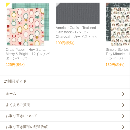
AmeicanCrafts Textured
Cardstock - 12 x 12 -
Charcoal カードストック
100円(税込)
Crate Paper Hey, Santa
Simple Storie
Merry & Bright 12インチパ
Tiny Miracl
ターンペーパー
ーンペーパー
125円(税込)
130円(税込)
ホーム
よくあるご質問
お取り置きについて
お取り置き商品の配送依頼