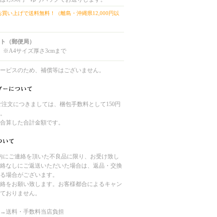
上お買い上げで送料無料！（離島・沖縄県12,000円以
ト（郵便局）
 ※A4サイズ厚さ3cmまで
ービスのため、補償等はございません。
のご注文につきましては、梱包手数料として150円
。
合算した合計金額です。
内にご連絡を頂いた不良品に限り、お受け致し
絡なしにご返送いただいた場合は、返品・交換
る場合がございます。
絡をお願い致します。お客様都合によるキャン
ておりません。
→送料・手数料当店負担