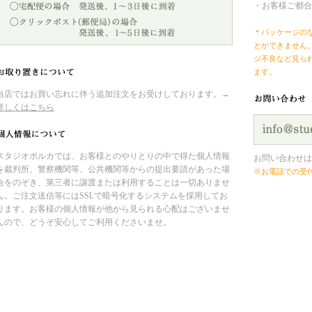
・お客様ご都合
＊パッケージの
とができません
ジ不良など見ら
ます。
当店ではお買い忘れに伴う追加注文をお受けしております。→
詳しくはこちら
スタジオポルカでは、お客様とのやりとりの中で得た個人情報
お問い合わせは
を裁判所、警察機関等、公共機関等からの提出要請があった場
※お電話での受
合をのぞき、第三者に譲渡または利用することは一切ありませ
ん。ご注文送信等にはSSLで暗号化するシステムを採用してお
ります。お客様の個人情報が他から見られる心配はございませ
んので、どうぞ安心してご利用くださいませ。