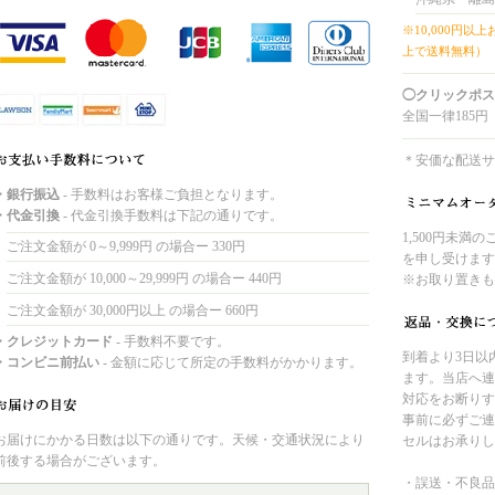
※10,000円以
上で送料無料）
◯クリックポス
全国一律185円
＊安価な配送サ
・銀行振込
- 手数料はお客様ご負担となります。
・代金引換
- 代金引換手数料は下記の通りです。
1,500円未満
ご注文金額が 0～9,999円 の場合ー 330円
を申し受けます
ご注文金額が 10,000～29,999円 の場合ー 440円
※お取り置きも
ご注文金額が 30,000円以上 の場合ー 660円
・クレジットカード
- 手数料不要です。
到着より3日以
・コンビニ前払い
- 金額に応じて所定の手数料がかかります。
ます。当店へ連
対応をお断りす
事前に必ずご連
お届けにかかる日数は以下の通りです。天候・交通状況により
セルはお承りし
前後する場合がございます。
・誤送・不良品