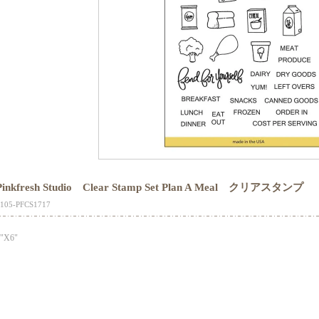
Pinkfresh Studio Clear Stamp Set Plan A Meal クリアスタンプ
105-PFCS1717
4"X6"