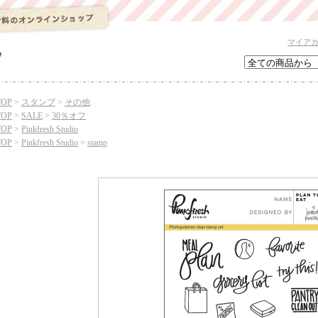
マイア
TOP
>
スタンプ
>
その他
TOP
>
SALE
>
30％オフ
TOP
>
Pinkfresh Studio
TOP
>
Pinkfresh Studio
>
stamp