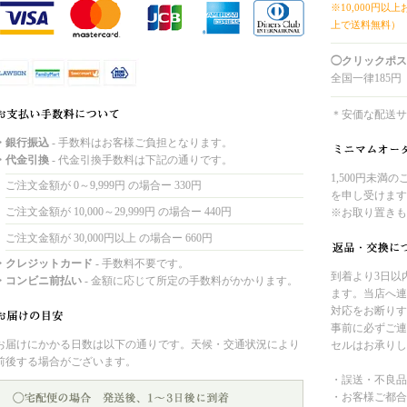
※10,000円以
上で送料無料）
◯クリックポス
全国一律185円
＊安価な配送サ
・銀行振込
- 手数料はお客様ご負担となります。
・代金引換
- 代金引換手数料は下記の通りです。
1,500円未満
ご注文金額が 0～9,999円 の場合ー 330円
を申し受けます
ご注文金額が 10,000～29,999円 の場合ー 440円
※お取り置きも
ご注文金額が 30,000円以上 の場合ー 660円
・クレジットカード
- 手数料不要です。
到着より3日以
・コンビニ前払い
- 金額に応じて所定の手数料がかかります。
ます。当店へ連
対応をお断りす
事前に必ずご連
お届けにかかる日数は以下の通りです。天候・交通状況により
セルはお承りし
前後する場合がございます。
・誤送・不良品
・お客様ご都合