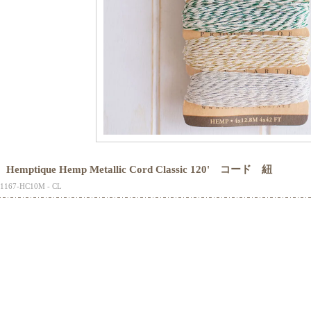
Hemptique Hemp Metallic Cord Classic 120' コード 紐
1167-HC10M - CL