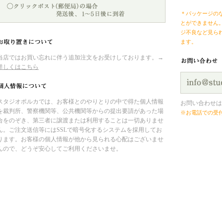
＊パッケージの
とができません
ジ不良など見ら
ます。
当店ではお買い忘れに伴う追加注文をお受けしております。→
詳しくはこちら
スタジオポルカでは、お客様とのやりとりの中で得た個人情報
お問い合わせは
を裁判所、警察機関等、公共機関等からの提出要請があった場
※お電話での受
合をのぞき、第三者に譲渡または利用することは一切ありませ
ん。ご注文送信等にはSSLで暗号化するシステムを採用してお
ります。お客様の個人情報が他から見られる心配はございませ
んので、どうぞ安心してご利用くださいませ。