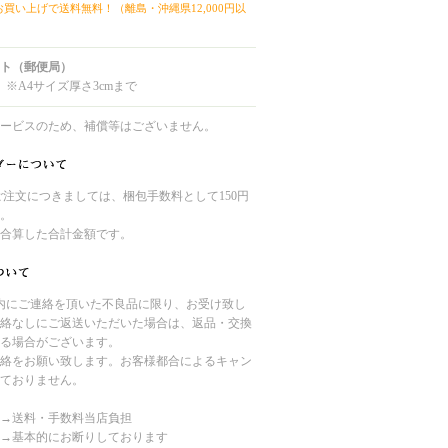
上お買い上げで送料無料！（離島・沖縄県12,000円以
ト（郵便局）
 ※A4サイズ厚さ3cmまで
ービスのため、補償等はございません。
のご注文につきましては、梱包手数料として150円
。
合算した合計金額です。
内にご連絡を頂いた不良品に限り、お受け致し
絡なしにご返送いただいた場合は、返品・交換
る場合がございます。
絡をお願い致します。お客様都合によるキャン
ておりません。
→送料・手数料当店負担
→基本的にお断りしております