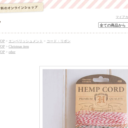
マイア
TOP
>
エンベリッシュメント
>
コード・リボン
TOP
>
Christmas item
TOP
>
other