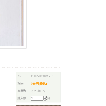
No.
11167-HC10M - CL
Price
700円(税込)
在庫数
あと1個です
購入数
個