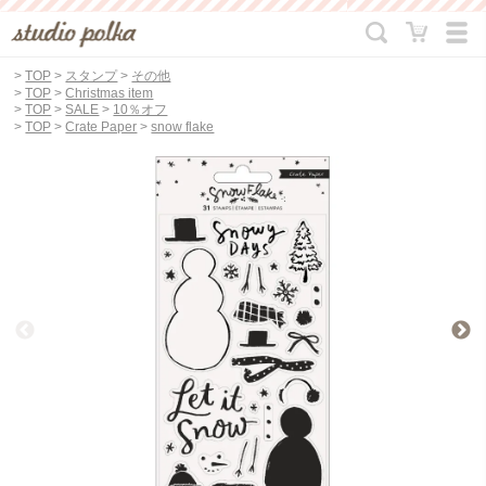
>
TOP
>
スタンプ
>
その他
>
TOP
>
Christmas item
>
TOP
>
SALE
>
10％オフ
>
TOP
>
Crate Paper
>
snow flake