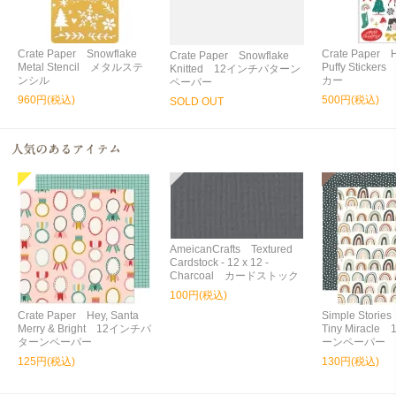
Crate Paper Snowflake
Crate Paper H
Crate Paper Snowflake
Metal Stencil メタルステ
Puffy Stick
Knitted 12インチパターン
ンシル
カー
ペーパー
960円(税込)
500円(税込)
SOLD OUT
AmeicanCrafts Textured
Cardstock - 12 x 12 -
Charcoal カードストック
100円(税込)
Crate Paper Hey, Santa
Simple Storie
Merry & Bright 12インチパ
Tiny Miracl
ターンペーパー
ーンペーパー
125円(税込)
130円(税込)