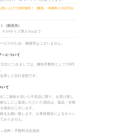
上お買い上げで送料無料！（離島・沖縄県12,000円以
ト（郵便局）
 ※A4サイズ厚さ3cmまで
ービスのため、補償等はございません。
のご注文につきましては、梱包手数料として150円
。
合算した合計金額です。
内にご連絡を頂いた不良品に限り、お受け致し
絡なしにご返送いただいた場合は、返品・交換
る場合がございます。
絡をお願い致します。お客様都合によるキャン
ておりません。
→送料・手数料当店負担