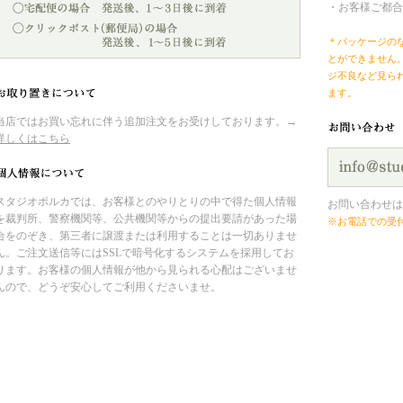
・お客様ご都合
＊パッケージの
とができません
ジ不良など見ら
ます。
当店ではお買い忘れに伴う追加注文をお受けしております。→
詳しくはこちら
スタジオポルカでは、お客様とのやりとりの中で得た個人情報
お問い合わせは
を裁判所、警察機関等、公共機関等からの提出要請があった場
※お電話での受
合をのぞき、第三者に譲渡または利用することは一切ありませ
ん。ご注文送信等にはSSLで暗号化するシステムを採用してお
ります。お客様の個人情報が他から見られる心配はございませ
んので、どうぞ安心してご利用くださいませ。