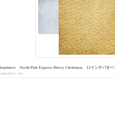
Reminisce North Pole Express Merry Christmas 12インチ
2468-NPE12 - 004