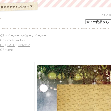
マイア
TOP
>
ペーパー
>
パターンペーパー
TOP
>
Christmas item
TOP
>
SALE
>
10％オフ
TOP
>
other