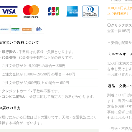
※10,000円以
上で送料無料）
◯クリックポス
全国一律185円
＊安価な配送サ
・銀行振込
- 手数料はお客様ご負担となります。
・代金引換
- 代金引換手数料は下記の通りです。
1,500円未満
ご注文金額が 0～9,999円 の場合ー 330円
を申し受けます
ご注文金額が 10,000～29,999円 の場合ー 440円
※お取り置きも
ご注文金額が 30,000円以上 の場合ー 660円
・クレジットカード
- 手数料不要です。
到着より3日以
・コンビニ前払い
- 金額に応じて所定の手数料がかかります。
ます。当店へ連
対応をお断りす
事前に必ずご連
お届けにかかる日数は以下の通りです。天候・交通状況により
セルはお承りし
前後する場合がございます。
・誤送・不良品