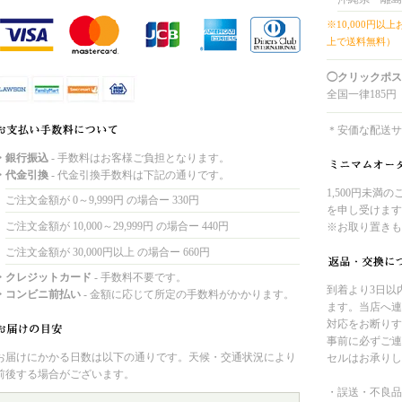
※10,000円以
上で送料無料）
◯クリックポス
全国一律185円
＊安価な配送サ
・銀行振込
- 手数料はお客様ご負担となります。
・代金引換
- 代金引換手数料は下記の通りです。
1,500円未満
ご注文金額が 0～9,999円 の場合ー 330円
を申し受けます
ご注文金額が 10,000～29,999円 の場合ー 440円
※お取り置きも
ご注文金額が 30,000円以上 の場合ー 660円
・クレジットカード
- 手数料不要です。
到着より3日以
・コンビニ前払い
- 金額に応じて所定の手数料がかかります。
ます。当店へ連
対応をお断りす
事前に必ずご連
お届けにかかる日数は以下の通りです。天候・交通状況により
セルはお承りし
前後する場合がございます。
・誤送・不良品