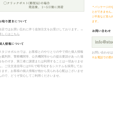
＊パッケージの
とができません
ジ不良など見ら
ます。
当店ではお買い忘れに伴う追加注文をお受けしております。→
詳しくはこちら
スタジオポルカでは、お客様とのやりとりの中で得た個人情報
お問い合わせは
を裁判所、警察機関等、公共機関等からの提出要請があった場
※お電話での受
合をのぞき、第三者に譲渡または利用することは一切ありませ
ん。ご注文送信等にはSSLで暗号化するシステムを採用してお
ります。お客様の個人情報が他から見られる心配はございませ
んので、どうぞ安心してご利用くださいませ。