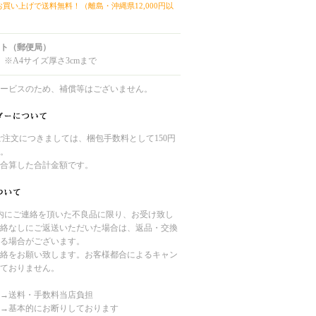
上お買い上げで送料無料！（離島・沖縄県12,000円以
ト（郵便局）
 ※A4サイズ厚さ3cmまで
ービスのため、補償等はございません。
のご注文につきましては、梱包手数料として150円
。
合算した合計金額です。
内にご連絡を頂いた不良品に限り、お受け致し
絡なしにご返送いただいた場合は、返品・交換
る場合がございます。
絡をお願い致します。お客様都合によるキャン
ておりません。
→送料・手数料当店負担
→基本的にお断りしております