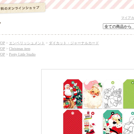
マイア
TOP
>
エンベリッシュメント
>
ダイカット・ジャーナルカード
TOP
>
Christmas item
TOP
>
Pretty Little Studio