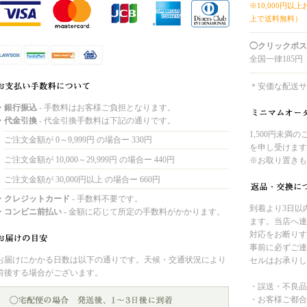
※10,000円以
上で送料無料）
◯クリックポス
全国一律185円
＊安価な配送サ
・銀行振込
- 手数料はお客様ご負担となります。
・代金引換
- 代金引換手数料は下記の通りです。
1,500円未満
ご注文金額が 0～9,999円 の場合ー 330円
を申し受けます
ご注文金額が 10,000～29,999円 の場合ー 440円
※お取り置きも
ご注文金額が 30,000円以上 の場合ー 660円
・クレジットカード
- 手数料不要です。
到着より3日以
・コンビニ前払い
- 金額に応じて所定の手数料がかかります。
ます。当店へ連
対応をお断りす
事前に必ずご連
お届けにかかる日数は以下の通りです。天候・交通状況により
セルはお承りし
前後する場合がございます。
・誤送・不良品
・お客様ご都合