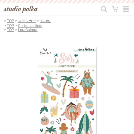
>
TOP
>
ステッカー
>
その他
>
TOP
>
Christmas item
>
TOP
>
LoraBairora