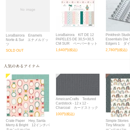
LoraBairora KIT DE 12
Pinkfresh Stu
LoraBairora Enamels
PAPELES DE 30,5×30,5
Essentials Die 
Norte & Sur エナメルドッ
CM SUR ペーパーキット
Edgers 1 ダ
ツ
1,640円(税込)
2,780円(税込)
SOLD OUT
AmeicanCrafts Textured
Cardstock - 12 x 12 -
Charcoal カードストック
100円(税込)
Crate Paper Hey, Santa
Simple Storie
Merry & Bright 12インチパ
Tiny Miracl
ターンペーパー
ーンペーパー