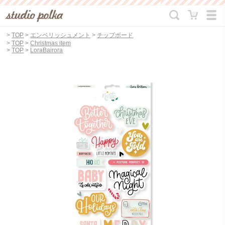
>
TOP
>
エンベリッシュメント
>
チップボード
>
TOP
>
Christmas item
>
TOP
>
LoraBairora