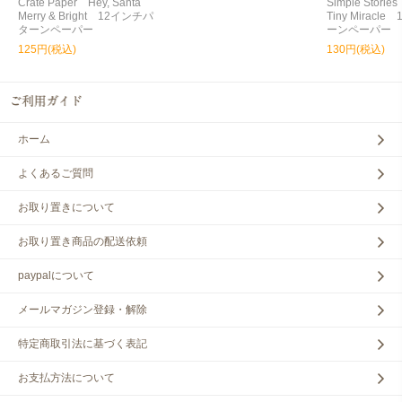
Crate Paper Hey, Santa
Simple Storie
Merry & Bright 12インチパ
Tiny Miracl
ターンペーパー
ーンペーパー
125円(税込)
130円(税込)
ホーム
よくあるご質問
お取り置きについて
お取り置き商品の配送依頼
paypalについて
メールマガジン登録・解除
特定商取引法に基づく表記
お支払方法について