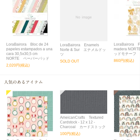
LoraBairora Bloc de 24
LoraBairora F
LoraBairora Enamels
papeles estampados a una
madera NORT
Norte & Sur エナメルドッ
cara 30,5x30,5 cm
ッドモチーフ
ツ
NORTE ペーパーパッド
860円(税込)
SOLD OUT
2,020円(税込)
AmeicanCrafts Textured
Cardstock - 12 x 12 -
Charcoal カードストック
100円(税込)