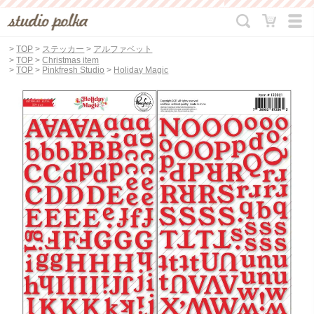
>
TOP
>
ステッカー
>
アルファベット
>
TOP
>
Christmas item
>
TOP
>
Pinkfresh Studio
>
Holiday Magic