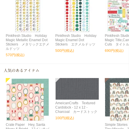
Pinkfresh Studio Holiday
Pinkfresh Studio Holiday
Pinkfresh Stud
Magic Metallic Enamel Dot
Magic Enamel Dot
Magic Title,Car
Stickers メタリックエナメ
Stickers エナメルドッツ
Cuts タイト
ルドッツ
500円(税込)
690円(税込)
570円(税込)
AmeicanCrafts Textured
Cardstock - 12 x 12 -
Charcoal カードストック
100円(税込)
Crate Paper Hey, Santa
Simple Storie