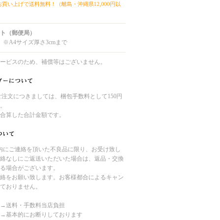
上お買い上げで送料無料！（離島・沖縄県12,000円以
ト（郵便局）
 ※A4サイズ厚さ3cmまで
ービスのため、補償等はございません。
のご注文につきましては、梱包手数料として150円
。
合算した合計金額です。
内にご連絡を頂いた不良品に限り、お受け致し
絡なしにご返送いただいた場合は、返品・交換
る場合がございます。
絡をお願い致します。お客様都合によるキャン
ておりません。
→送料・手数料当店負担
→基本的にお断りしております