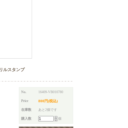
ps アクリルスタンプ
No.
16409-VB010780
Price
800円(税込)
在庫数
あと2個です
購入数
個