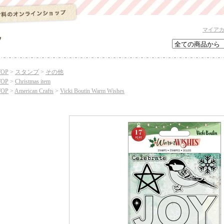
マイア
TOP
>
スタンプ
>
その他
TOP
>
Christmas item
TOP
>
American Crafts
>
Vicki Boutin Warm Wishes