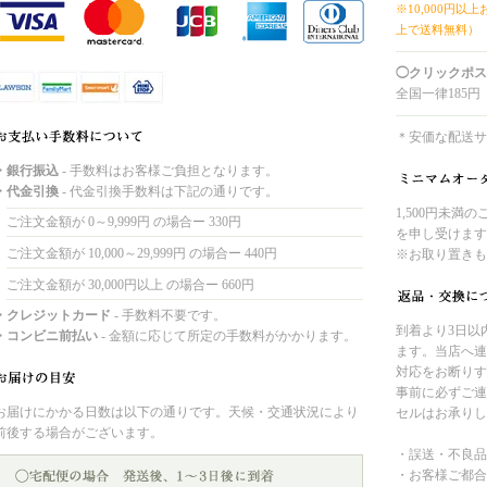
※10,000円以
上で送料無料）
◯クリックポス
全国一律185円
＊安価な配送サ
・銀行振込
- 手数料はお客様ご負担となります。
・代金引換
- 代金引換手数料は下記の通りです。
1,500円未満
ご注文金額が 0～9,999円 の場合ー 330円
を申し受けます
ご注文金額が 10,000～29,999円 の場合ー 440円
※お取り置きも
ご注文金額が 30,000円以上 の場合ー 660円
・クレジットカード
- 手数料不要です。
到着より3日以
・コンビニ前払い
- 金額に応じて所定の手数料がかかります。
ます。当店へ連
対応をお断りす
事前に必ずご連
お届けにかかる日数は以下の通りです。天候・交通状況により
セルはお承りし
前後する場合がございます。
・誤送・不良品
・お客様ご都合