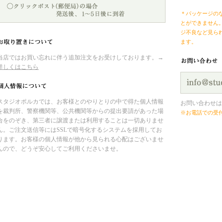
＊パッケージの
とができません
ジ不良など見ら
ます。
当店ではお買い忘れに伴う追加注文をお受けしております。→
詳しくはこちら
スタジオポルカでは、お客様とのやりとりの中で得た個人情報
お問い合わせは
を裁判所、警察機関等、公共機関等からの提出要請があった場
※お電話での受
合をのぞき、第三者に譲渡または利用することは一切ありませ
ん。ご注文送信等にはSSLで暗号化するシステムを採用してお
ります。お客様の個人情報が他から見られる心配はございませ
んので、どうぞ安心してご利用くださいませ。