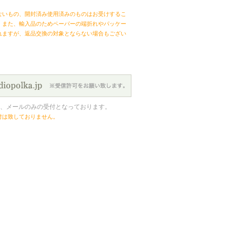
ないもの、開封済み使用済みのものはお受けするこ
。また、輸入品のためペーパーの端折れやパッケー
れますが、返品交換の対象とならない場合もござい
、メールのみの受付となっております。
付は致しておりません。