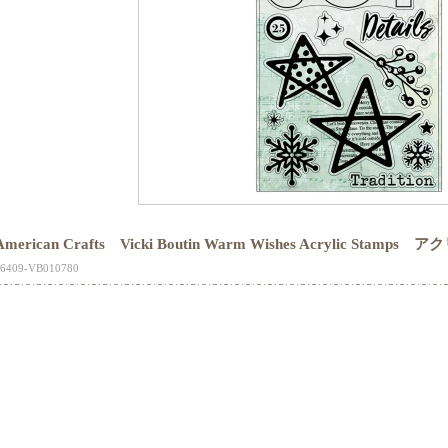
American Crafts Vicki Boutin Warm Wishes Acrylic Stam
16409-VB010780