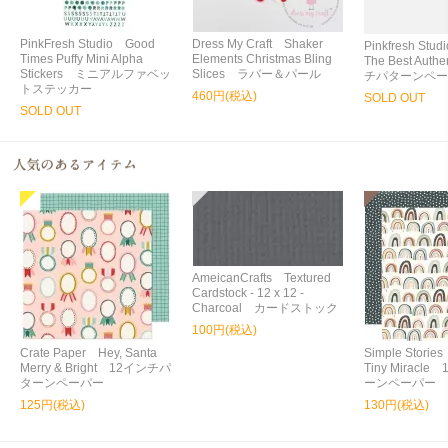
PinkFresh Studio Good
Dress My Craft Shaker
Pinkfresh Stud
Times Puffy Mini Alpha
Elements Christmas Bling
The Best Aut
Stickers ミニアルファベッ
Slices ラバー＆パール
チパターンペー
トステッカー
460円(税込)
SOLD OUT
SOLD OUT
AmeicanCrafts Textured
Cardstock - 12 x 12 -
Charcoal カードストック
100円(税込)
Crate Paper Hey, Santa
Simple Storie
Merry & Bright 12インチパ
Tiny Miracl
ターンペーパー
ーンペーパー
125円(税込)
130円(税込)