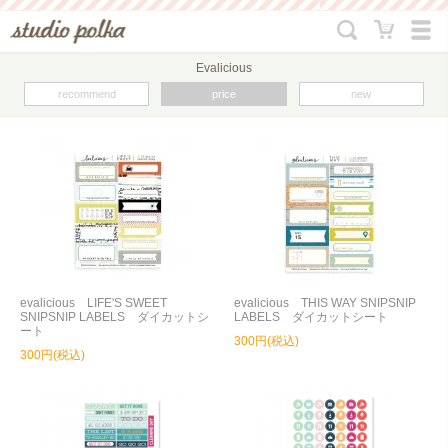
Evalicious
recommend
price
new
evalicious LIFE'S SWEET
evalicious THIS WAY SNIPSNIP
SNIPSNIP LABELS ダイカットシ
LABELS ダイカットシート
ート
300円(税込)
300円(税込)