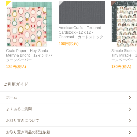
AmeicanCrafts Textured
Cardstock - 12 x 12 -
Charcoal カードストック
100円(税込)
Crate Paper Hey, Santa
Simple Storie
Merry & Bright 12インチパ
Tiny Miracl
ターンペーパー
ーンペーパー
125円(税込)
130円(税込)
ホーム
よくあるご質問
お取り置きについて
お取り置き商品の配送依頼